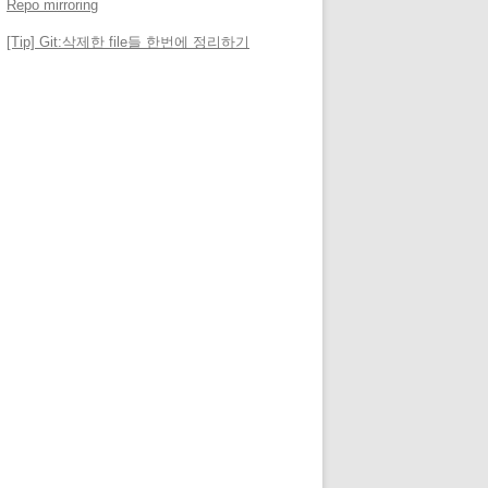
Repo mirroring
[Tip] Git:삭제한 file들 한번에 정리하기
메타
로그인