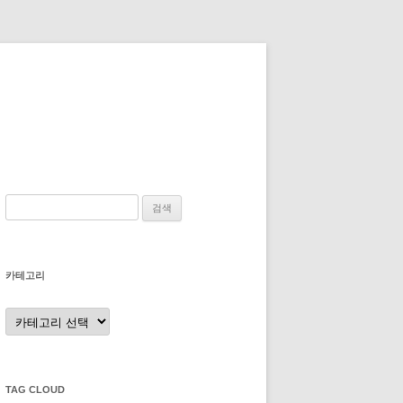
검
색:
카테고리
카
테
고
리
TAG CLOUD