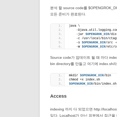
분석 할 source code를 $OPENGROK_DI
모든 준비가 완료된다.
java \
    -Djava.util.logging.co
    -jar 
$OPENGROK_DIR
/dis
    -c /usr/local/bin/ctag
    -s 
$OPENGROK_DIR
/src -
    -W 
$OPENGROK_DIR
/etc/c
Source code가 업데이트 될 때 마다 
bin directory를 만들고 여기에 index.
mkdir 
$OPENGROK_DIR
/bin
chmod +x index.sh
$OPENGROK_DIR
/bin/index.sh
Access
indexing 까지 다 되었으면 http://localho
있다. Localhost가 아닌 외부에서 접근을