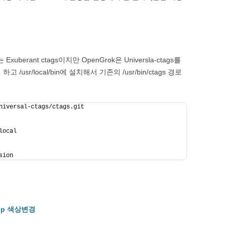
Exuberant ctags이지만 OpenGrok은 Universla-ctags를
sr/local/bin에 설치해서 기존의 /usr/bin/ctags 경로
niversal-ctags/ctags.git
local
sion
oltip 색상변경