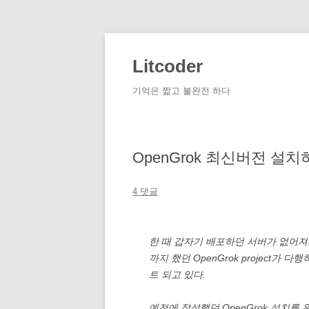
컨
텐
츠
Litcoder
로
건
너
기억은 짧고 불완전 하다
뛰
기
OpenGrok 최신버전 설치
4 댓글
한 때 갑자기 배포하던 서버가 없어져
까지 했던 OpenGrok project가 다
트 되고 있다.
예전에 작성했던 OpenGrok 설치를