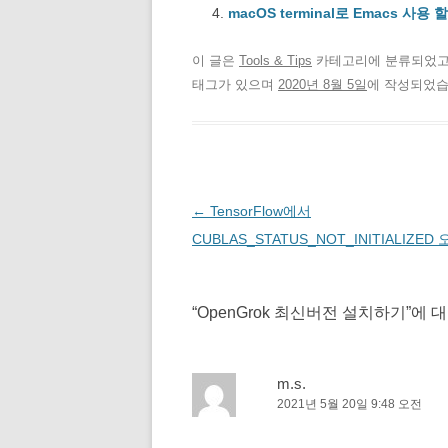
macOS terminal로 Emacs 사용 할
이 글은
Tools & Tips
카테고리에 분류되었
태그가 있으며
2020년 8월 5일
에 작성되었습
글
←
TensorFlow에서
네
CUBLAS_STATUS_NOT_INITIALIZED
비
게
“
OpenGrok 최신버전 설치하기
”에 
이
션
m.s.
2021년 5월 20일 9:48 오전