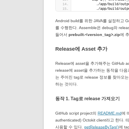
          ./app/build/outp
          ./app/build/outp
Android build를 위한 JAVA를 설정하고 G
를 수행한다. Assemble은 debug와 re
들어서
prebuilt-<version_tag>.zip
에 
Release에 Asset 추가
Release에 asset을 추가해주는 GitHub 
release에 asset을 추가하는 동작을
는 주어진 tag로 release 정보를 찾아오
하는 것이다.
동작 1. Tag로 release 가져오기
GitHub script project의
README.md
에 
authenticated) Octokit client라고 
사용할 수 있다.
getReleaseByTag()
에 t