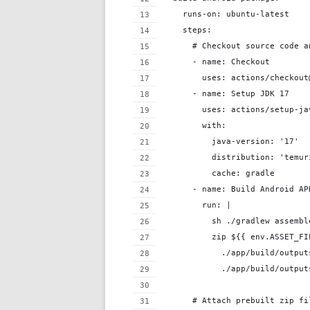
    runs-on: ubuntu-latest
    steps:
      # Checkout source code a
      - name: Checkout
        uses: actions/checkout
      - name: Setup JDK 17
        uses: actions/setup-ja
        with:
          java-version: '17'
          distribution: 'temur
          cache: gradle
      - name: Build Android AP
        run: |
          sh ./gradlew assembl
          zip ${{ env.ASSET_FI
            ./app/build/output
            ./app/build/output
      # Attach prebuilt zip fi