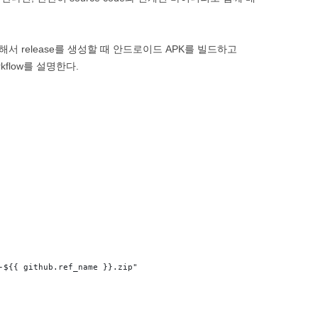
 release를 생성할 때 안드로이드 APK를 빌드하고
rkflow를 설명한다.
-${{ github.ref_name }}.zip"