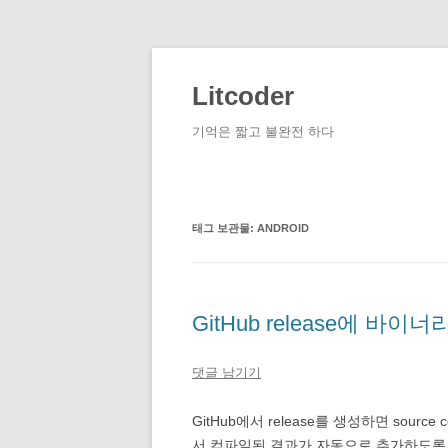
컨
텐
츠
Litcoder
로
건
너
기억은 짧고 불완전 하다
뛰
기
태그 보관물:
ANDROID
GitHub release에 바이
댓글 남기기
GitHub에서 release를 생성하면 source 
서 컴파일된 결과가 자동으로 추가하도록 한다