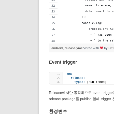
              name: filename,
              data: await fs.r
            });
            console.log(
                process.env.AS
                 + " has been 
                 + " to the re
android_release.yml
hosted with
by
Git
Event trigger
on:
release:
types:
[
published
]
Release에서만 동작하므로 event trigger
release package를 publish 할때 trigger
환경변수