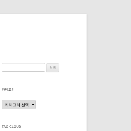
검
색:
카테고리
카
테
고
리
TAG CLOUD