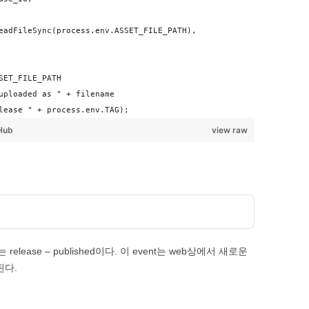
eadFileSync(process.env.ASSET_FILE_PATH),
SET_FILE_PATH
uploaded as " + filename
lease " + process.env.TAG);
Hub
view raw
는 release – published이다. 이 event는 web상에서 새로운
 된다.