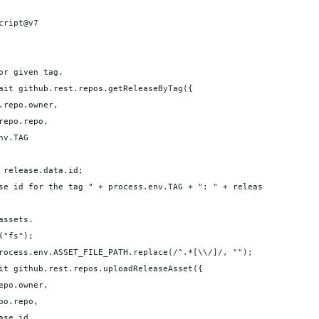
cript@v7
or given tag.
ait github.rest.repos.getReleaseByTag({
.repo.owner,
repo.repo,
nv.TAG
 release.data.id;
se id for the tag " + process.env.TAG + ": " + release_id);
assets.
("fs");
rocess.env.ASSET_FILE_PATH.replace(/^.*[\\/]/, "");
it github.rest.repos.uploadReleaseAsset({
epo.owner,
po.repo,
ase_id,