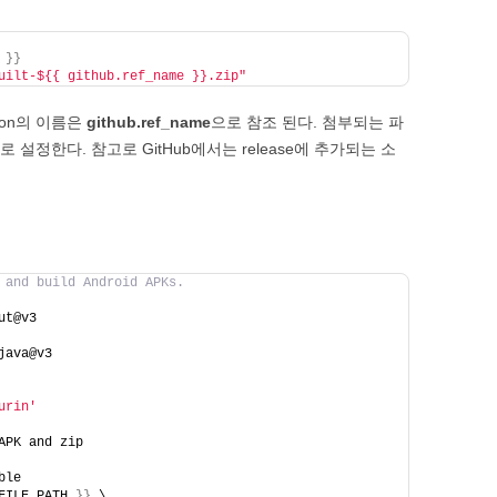
 
}
}
uilt-${{ github.ref_name }}.zip"
sion의 이름은
github.ref_name
으로 참조 된다. 첨부되는 파
.zip으로 설정한다. 참고로 GitHub에서는 release에 추가되는 소
.
 and build Android APKs.
ut@v3
java@v3
urin'
APK and zip
ble
FILE_PATH 
}
}
 \