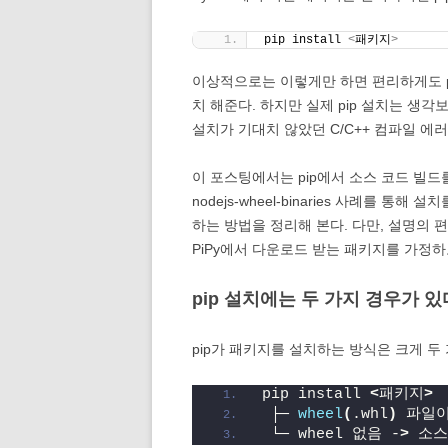
pip install 
<
패키지
>
이상적으로는 이렇게만 하면 편리하게도 
치 해준다. 하지만 실제 pip 설치는 생각보
설치가 기대치 않았던 C/C++ 컴파일 에
이 포스팅에서는 pip에서 소스 코드 빌드를
nodejs-wheel-binaries 사례를 
하는 방법을 정리해 본다. 다만, 설명의 편의
PiPy에서 다운로드 받는 패키지를 가정하
pip 설치에는 두 가지 경우가 있
pip가 패키지를 설치하는 방식은 크게 두
pip install 
<
패키지
>
 ├─ 
wheel
(
.whl
)
 파일이
 └─ wheel 없음 -
>
 소스