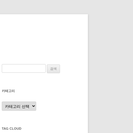
검
색:
카테고리
카
테
고
리
TAG CLOUD