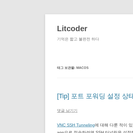
컨
텐
츠
Litcoder
로
건
너
기억은 짧고 불완전 하다
뛰
기
태그 보관물:
MACOS
[Tip] 포트 포워딩 설정 상태에
댓글 남기기
VNC SSH Tunneling
에 대해 다룬 적이 
app으로 접속하려면 SSH 터널링을 설정