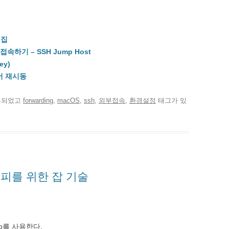
편집
접속하기 – SSH Jump Host
ey)
서버 재시동
류되었고
forwarding
,
macOS
,
ssh
,
외부접속
,
환경설정
태그가 있
회피를 위한 잡 기술
ip를 사용한다.