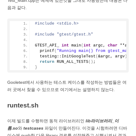
Test_Main.cpp는 예제에 있는것을 그대로 사용했는데 내용은 다
음과 같다.
#include <stdio.h>
#include "gtest/gtest.h"
GTEST_API_ 
int
main
(
int
 argc, 
char
 **argv
printf
(
"Running main() from gtest_main.
  testing::
InitGoogleTest
(
&argc, argv
)
;
return
RUN_ALL_TESTS
()
;
}
Gooletest에서 사용하는 테스트 케이스를 작성하는 방법들은 여
러 곳에서 찾을 수 있으므로 여기에서는 설명하지 않는다.
runtest.sh
이제 빌드를 수행하면 동적 라이브러리인
lib라이브러리_이
름.so
와
testcases
파일이 만들어진다. 이것을 시험하려면 디바
이스에 push한 다음 library 경로를 설정해주고 실행시켜서 결과