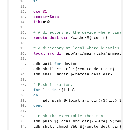
fi
exe
=
$1
exedir
=
$exe
libs
=$@
# A directory at the device where binarie
remote_dest_dir
=/cache/${exedir}
# A directory at local where binaries exi
local_src_dir
=app/src/main/libs/armeabi-v
adb wait-
for
-device
adb shell rm -rf ${remote_dest_dir}
adb shell mkdir ${remote_dest_dir}
# Push libraries.
for
 lib 
in
 ${libs}
do
    adb push ${local_src_dir}/${lib} ${re
done
# Push the executable then run.
adb push ${local_src_dir}/${exe} ${remote
adb shell chmod 
755
 ${remote_dest_dir}/${