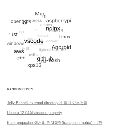
RANDOM POSTS
Jelly Bean의 external directory에 들어 있는것들
Ubuntu 12.04의 airvideo property
Back propgation에서의 전치행렬(transpose matrix) – 2편