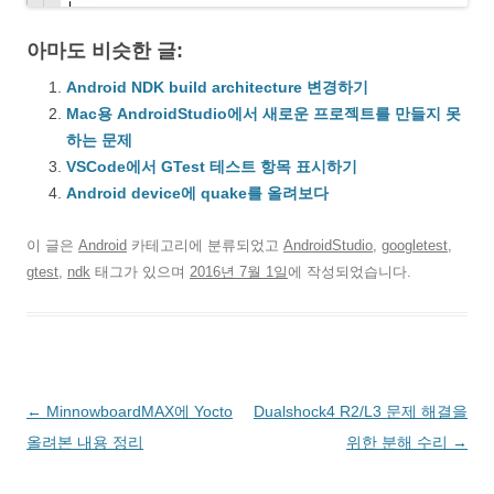
아마도 비슷한 글:
Android NDK build architecture 변경하기
Mac용 AndroidStudio에서 새로운 프로젝트를 만들지 못
하는 문제
VSCode에서 GTest 테스트 항목 표시하기
Android device에 quake를 올려보다
이 글은
Android
카테고리에 분류되었고
AndroidStudio
,
googletest
,
gtest
,
ndk
태그가 있으며
2016년 7월 1일
에 작성되었습니다.
글
←
MinnowboardMAX에 Yocto
Dualshock4 R2/L3 문제 해결을
네
올려본 내용 정리
위한 분해 수리
→
비