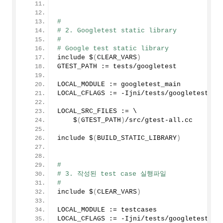
#
# 2. Googletest static library
#
# Google test static library
include $
(
CLEAR_VARS
)
GTEST_PATH := tests/googletest
LOCAL_MODULE := googletest_main
LOCAL_CFLAGS := -Ijni/tests/googletest/in
LOCAL_SRC_FILES := \
    $
(
GTEST_PATH
)
/src/gtest-all.cc
include $
(
BUILD_STATIC_LIBRARY
)
#
# 3. 작성된 test case 실행파일
#
include $
(
CLEAR_VARS
)
LOCAL_MODULE := testcases
LOCAL_CFLAGS := -Ijni/tests/googletest/in