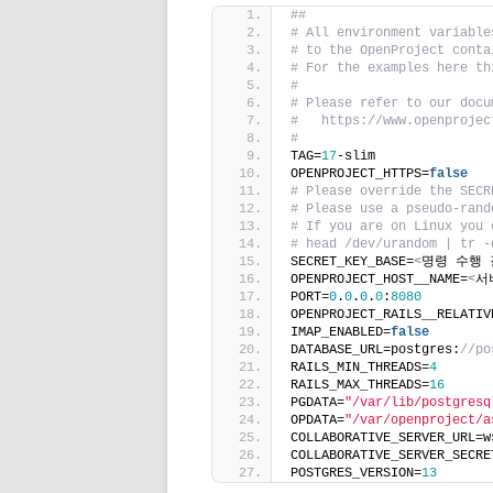
##
# All environment variable
# to the OpenProject conta
# For the examples here th
#
# Please refer to our docu
#   https://www.openprojec
#
TAG=
17
-slim
OPENPROJECT_HTTPS=
false
# Please override the SECR
# Please use a pseudo-rand
# If you are on Linux you 
# head /dev/urandom | tr -
SECRET_KEY_BASE=
<
명령 수행 
OPENPROJECT_HOST__NAME=
<
서
PORT=
0
.
0
.
0
.
0
:
8080
OPENPROJECT_RAILS__RELATIV
IMAP_ENABLED=
false
DATABASE_URL=postgres:
//po
RAILS_MIN_THREADS=
4
RAILS_MAX_THREADS=
16
PGDATA=
"/var/lib/postgresq
OPDATA=
"/var/openproject/a
COLLABORATIVE_SERVER_URL=w
COLLABORATIVE_SERVER_SECRE
POSTGRES_VERSION=
13