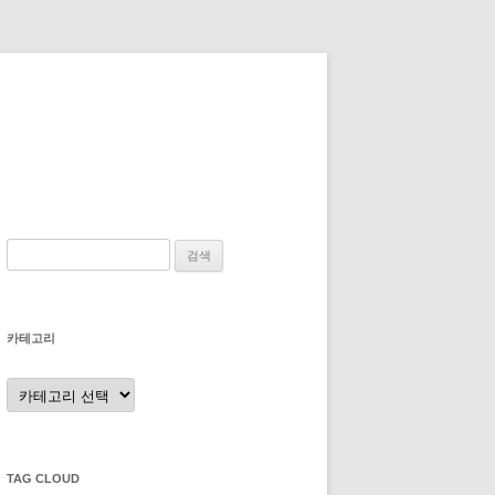
검
색:
카테고리
카
테
고
리
TAG CLOUD