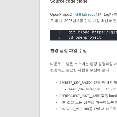
Source code clone
OpenProject는
GitHub repo
에서 tag가 아
듯 하다. 2026년 4월 현재 가장 최신 버
git clone https://gi
cd openproject
환경 설정 파일 수정
다운로드 받은 소스에는 환경 설정파일 예제인 
변경하고 필요한 사항을 수정해 준다.
에 값을 안내된 명령
SECRETE_KEY_BASE
head /dev/urandom | tr -dc
값을 loca
OPENPROJECT_HOST__NAME
값을 모든 접속을 허용하도록
PORT
0
을
에서
으로 
POSTGRES_VERSION
17
13