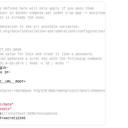
s defined here will only apply if you pass them
iner in docker-compose.yml under x-op-app -> environment.
is is already the case.
mentation to see all possible variables:
t.org/docs/installation-and-operations/configuration/environment
ET_KEY_BASE
om value for this and treat it like a password.
can generate a scret key with the following command
dc A-Za-z0-9 | head -c 32 ; echo ''
결과
>
버 IP
>
E__URL__ROOT=
stgres:<database 비밀번호>@db/openproject?pool=20&encoding=unicod
l/data"
ssets"
s:
//localhost:8080/hocuspocus
T=secret12345