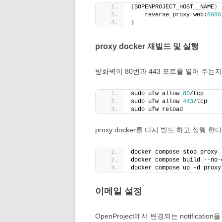
{
$OPENPROJECT_HOST__NAME
}
    reverse_proxy web:
8080
}
proxy docker 재빌드 및 실행
방화벽이 80번과 443 포트를 열어 주는
sudo ufw allow 
80
/tcp
sudo ufw allow 
443
/tcp
sudo ufw reload
proxy docker를 다시 빌드 하고 실행 한다
docker compose stop proxy
docker compose build --no-
docker compose up -d proxy
이메일 설정
OpenProject에서 변경되는 notific