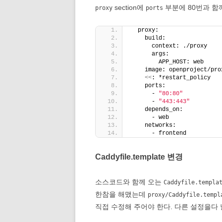
section에
부분에 80번과 함께 
proxy
ports
  proxy:
    build:
      context: ./proxy
      args:
        APP_HOST: web
    image: openproject/pro
<<
: *restart_policy
    ports:
      - 
"80:80"
      - 
"443:443"
    depends_on:
      - web
    networks:
      - frontend
Caddyfile.template 변경
소스코드와 함께 오는
Caddyfile.templa
한참을 해맸는데
proxy/Caddyfile.temp
직접 수정해 주어야 한다. 다른 설정을다 