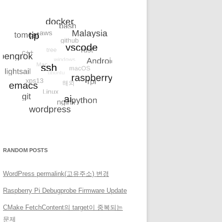
ch=stable/
17
 openproject
RANDOM POSTS
WordPress permalink(고유주소) 변경
Raspberry Pi Debugprobe Firmware Update
CMake FetchContent의 target이 중복되는
문제