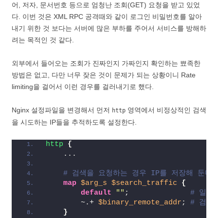
어, 저자, 문서번호 등으로 엄청난 조회(GET) 요청을 받고 있었
다. 이번 것은 XML RPC 공격때와 같이 로그인 비밀번호를 알아
내기 위한 것 보다는 서버에 많은 부하를 주어서 서비스를 방해하
려는 목적인 것 같다.
외부에서 들어오는 조회가 진짜인지 가짜인지 확인하는 뾰족한
방법은 없고, 다만 너무 잦은 것이 문제가 되는 상황이니 Rate
limiting을 걸어서 이런 경우를 걸러내기로 했다.
Nginx 설정파일을 변경해서 먼저
영역에서 비정상적인 검색
http
을 시도하는 IP들을 추적하도록 설정한다.
http
{
    ...
# 검색을 요청하는 경우 IP를 저장해 둔다.
map
 $arg_s
 $search_traffic
{
default
""
;              
# 일반
        ~.+
 $binary_remote_addr
; 
# 검색요
}