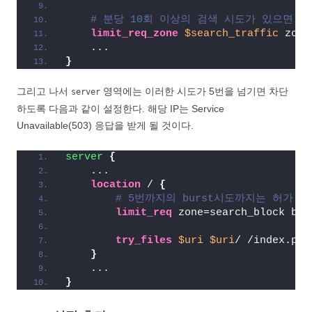
# 분당 10회 이상의 검색 시도가 있으면 $sea
limit_req_zone
 $search_traffic
 zone
    ...
}
그리고 나서
영역에는 이러한 시도가 5번을 넘기면 차단
server
하도록 다음과 같이 설정한다. 해당 IP는 Service
Unavailable(503) 응답을 받게 될 것이다.
server
{
    ...
location
 / 
{
# 5번까지의 burst시도까지는 허가.
limit_req
 zone=search_block bur
try_files
 $uri
 $uri
/ /index.php
}
    ...
}