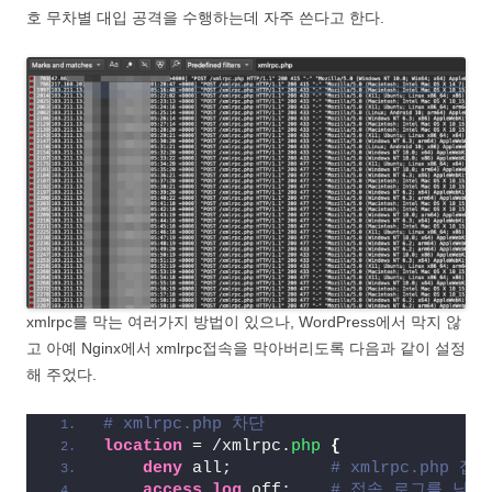
호 무차별 대입 공격을 수행하는데 자주 쓴다고 한다.
xmlrpc를 막는 여러가지 방법이 있으나, WordPress에서 막지 않
고 아예 Nginx에서 xmlrpc접속을 막아버리도록 다음과 같이 설정
해 주었다.
# xmlrpc.php 차단
location
 = /xmlrpc.
php
{
deny
 all;          
# xmlrpc.php 
access_log
 off;    
# 접속 로그를 남기