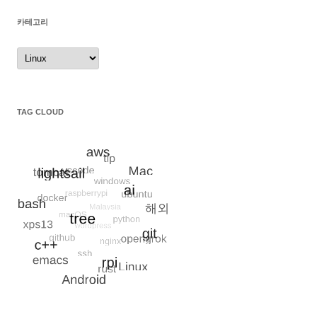
이
카테고리
션
카
테
고
리
TAG CLOUD