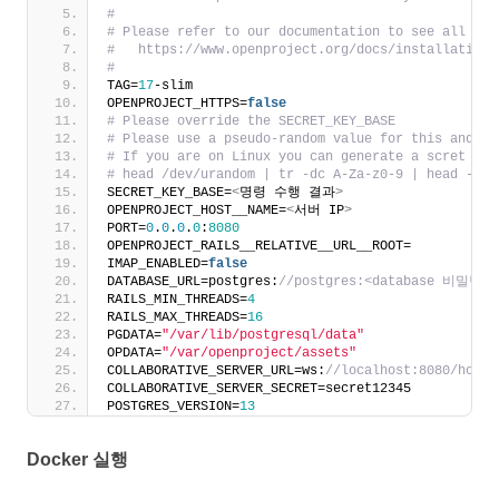
#
# Please refer to our documentation to see all pos
#   https://www.openproject.org/docs/installation-
#
TAG=
17
-slim
OPENPROJECT_HTTPS=
false
# Please override the SECRET_KEY_BASE
# Please use a pseudo-random value for this and tr
# If you are on Linux you can generate a scret key
# head /dev/urandom | tr -dc A-Za-z0-9 | head -c 3
SECRET_KEY_BASE=
<
명령 수행 결과
>
OPENPROJECT_HOST__NAME=
<
서버 IP
>
PORT=
0
.
0
.
0
.
0
:
8080
OPENPROJECT_RAILS__RELATIVE__URL__ROOT=
IMAP_ENABLED=
false
DATABASE_URL=postgres:
//postgres:<database 비밀번호>@
RAILS_MIN_THREADS=
4
RAILS_MAX_THREADS=
16
PGDATA=
"/var/lib/postgresql/data"
OPDATA=
"/var/openproject/assets"
COLLABORATIVE_SERVER_URL=ws:
//localhost:8080/hocus
COLLABORATIVE_SERVER_SECRET=secret12345
POSTGRES_VERSION=
13
Docker 실행